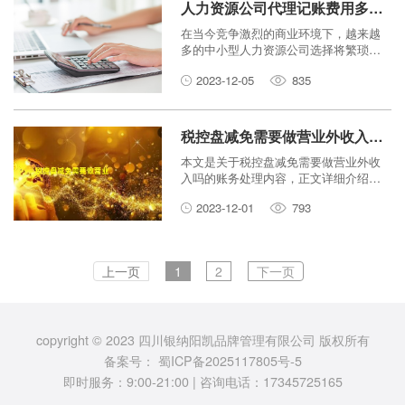
炉，长期“零”申报的企业可能会被纳
人力资源公司代理记账费用多少？
入“重点关注企业”行列。今天就由筠鸿管
在当今竞争激烈的商业环境下，越来越
理为您讲解企业零申报的4个须知。
多的中小型人力资源公司选择将繁琐的
财务工作委托专业的代理记账公司来打
2023-12-05
835
理。这不仅可以减轻企业自身的账务处
理负担，还能够确保企业财务工作的准
确性和及时性。
税控盘减免需要做营业外收入吗_税盘减免税算营业外收入吗
本文是关于税控盘减免需要做营业外收
入吗的账务处理内容，正文详细介绍了
财税人员工作和学习过程中税控盘减免
2023-12-01
793
需要做营业外收入吗的相关财税知识，
我们相信可能您解决税控盘减免需要做
营业外收入吗的财税学习和工作问题
上一页
1
2
下一页
copyright © 2023 四川银纳阳凯品牌管理有限公司 版权所有
备案号：
蜀ICP备2025117805号-5
即时服务：9:00-21:00 | 咨询电话：17345725165