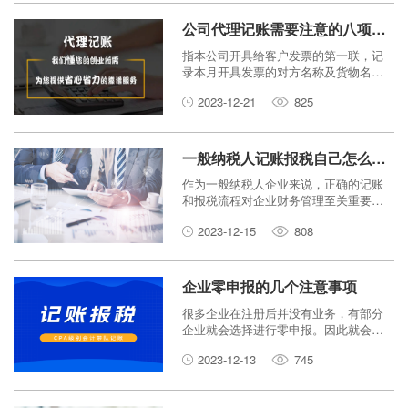
和大家一起来看一看新注册的公司以后
还必须进行的税收等办理手续!
公司代理记账需要注意的八项事项
指本公司开具给客户发票的第一联，记
录本月开具发票的对方名称及货物名称,
是会计做账的原始凭证。需要在月底整
2023-12-21
825
理好,供代理记账会计上门收取。
一般纳税人记账报税自己怎么操作？
作为一般纳税人企业来说，正确的记账
和报税流程对企业财务管理至关重要。
那么，一般纳税人记账报税自己怎么操
2023-12-15
808
作？本文将对此进行详细介绍，以帮助
企业了解如何规范管理财务、合规申报
税款。
企业零申报的几个注意事项
很多企业在注册后并没有业务，有部分
企业就会选择进行零申报。因此就会有
什么多企业主关注零申报的一些问题，
2023-12-13
745
比如：零申报会不会有风险？企业零申
报会不会被税务查？这些问题一直没有
得到一个正确的回复，而随着新规出