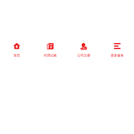
首页
代理记账
公司注册
更多服务
以上就是本站关于[创业看过来！在成都注册公司的流程及代办需要